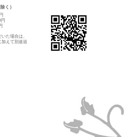
を除く）
円
0円
円
だいた場合は、
に加えて別途追
。