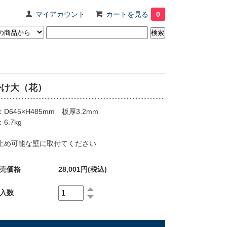
マイアカウント
カートを見る
0
掛け大（花）
D645×H485mm 板厚3.2mm
6.7kg
止め可能な壁に取付てください
売価格
28,001円(税込)
入数