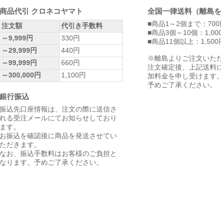
商品代引 クロネコヤマト
全国一律送料（離島
■商品1～2個まで：700
注文額
代引き手数料
■商品3個～10個：1,00
～9,999円
330円
■商品11個以上：1,500
～29,999円
440円
※離島よりご注文いた
～99,999円
660円
注文確定後、上記送料
～300,000円
1,100円
加料金を申し受けます
予めご了承ください。
銀行振込
振込先口座情報は、注文の際に送信さ
れる受注メールにてお知らせしており
ます。
お振込を確認後に商品を発送させてい
ただきます。
なお、振込手数料はお客様のご負担と
なります。予めご了承ください。