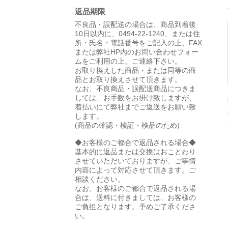
返品期限
不良品・誤配送の場合は、商品到着後
10日以内に、0494-22-1240、または住
所・氏名・電話番号をご記入の上、FAX
または弊社HP内のお問い合わせフォー
ムをご利用の上、ご連絡下さい。
お取り換えした商品・または同等の商
品とお取り換えさせて頂きます。
なお、不良商品・誤配送商品につきま
しては、お手数をお掛け致しますが、
着払いにて弊社までご返送をお願い致
します。
(商品の確認・検証・検品のため)
◆お客様のご都合で返品される場合◆
基本的に返品または交換はおことわり
させていただいておりますが、ご事情
内容によって対応させて頂きます。ご
相談ください。
なお、お客様のご都合で返品される場
合は、送料に付きましては、お客様の
ご負担となります。予めご了承くださ
い。