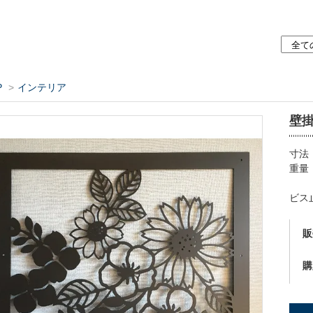
P
>
インテリア
壁
寸法：
重量：
ビス
販
購